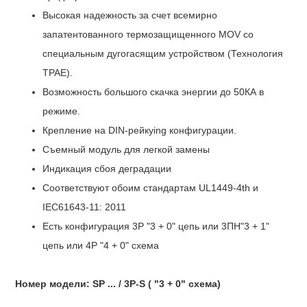
Высокая надежность за счет всемирно
запатентованного термозащищенного MOV со
специальным дугогасящим устройством
(
Технология
TPAE).
Возможность большого скачка энергии
до 50КА в
режиме.
Крепление на DIN-рейку
ing конфигурации.
Съемный модуль для легкой замены
Индикация сбоя деградации
Соответствуют обоим стандартам UL1449-4th и
IEC61643-11: 2011
Есть конфигурация 3P "3 + 0" цепь или 3ПН"3 + 1"
цепь или 4P "4 + 0" схема
Номер модели: SP ... / 3P-S ( "3 + 0" схема)