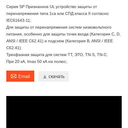
Серия SP Признанное UL устройство защиты от
перенапряжения типа 1ca или СПД класса II согласно
IEC61643-11;
Для защиты от перенапряжения систем низковольтного
питания, особенно для защиты точек входа (Категория C, D,
ANSI / IEEE C62.41) и подсхем (Категория B, ANSI / IEEE
C62.41).
Трехфазная защита для систем TT, ЭТО, TN-S, TN-C;
При 20 кА, Imax 50 кА на полюс;

Email

скачать