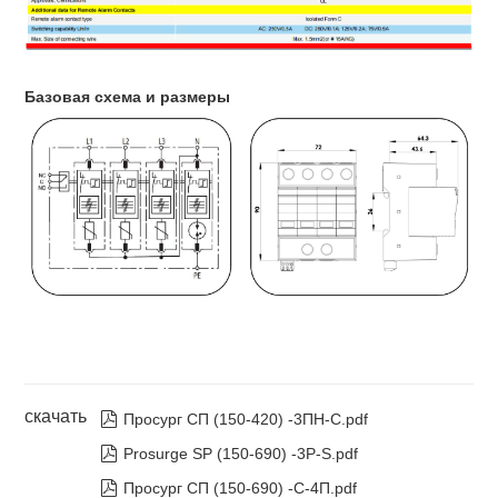
Базовая схема и размеры
скачать

Просург СП (150-420) -3ПН-С.pdf

Prosurge SP (150-690) -3P-S.pdf

Просург СП (150-690) -С-4П.pdf