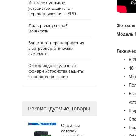
Интеллектуальное
устройство защиты от
перенапряжения - iSPD
Фильтр импульсной
Фотоэле
мощности
Модель №
Защита от перенапряжения
в ветроэнергетических
Техничес
системах
В 2
Светодиодные уличные
48 
фонари Устройства защиты
от перенапряжения
Мод
Пол
Быс
уст
Рекомендуемые Товары
Шир
Спо
Съемный
Ном
сетевой
Обе