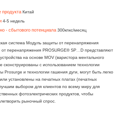
e
е продукта
Китай
ки
4-5 недель
но - сбытового потенциала
300кпкс/месяц
ская система Модуль защиты от перенапряжения
ы от перенапряжения PROSURGE® SP…D представляют
устройства на основе MOV (варистора ментального
ые сконструированы с использованием технологии
ы Prosurge и технологии гашения дуги, могут быть легко
или установлены на печатных платах (печатных
 лучшим выбором для клиентов по всему миру для
ственных фотоэлектрических продуктов, чтобы
летворить рыночный спрос.