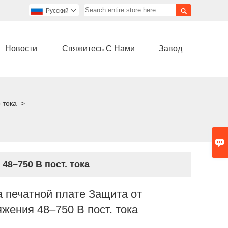

Pусский

Новости
Свяжитесь С Нами
Завод
 тока
>

48–750 В пост. тока
 печатной плате Защита от
жения 48–750 В пост. тока