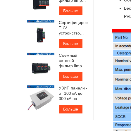
фильтр Iimp
12,5 кА,
Бес
сертифицированный
Больше
TUV
PV
Сертифицированное
TUV
устройство
защиты от
перенапряжения
Больше
переменного
тока типа 1+2
Съемный
сетевой
фильтр Iimp
25 кА,
сертифицированный
Больше
TUV
УЗИП панели -
от 100 кА до
300 кА на
фазу
Больше