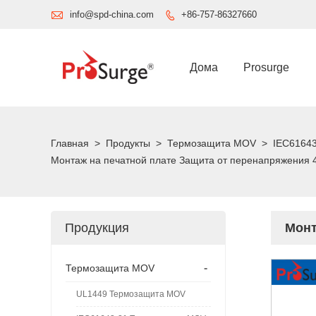

info@spd-china.com
+86-757-86327660

Дома
Prosurge
Главная
>
Продукты
>
Термозащита MOV
>
IEC61643
Монтаж на печатной плате Защита от перенапряжения 4
Продукция
Монт
-
Термозащита MOV
UL1449 Термозащита MOV