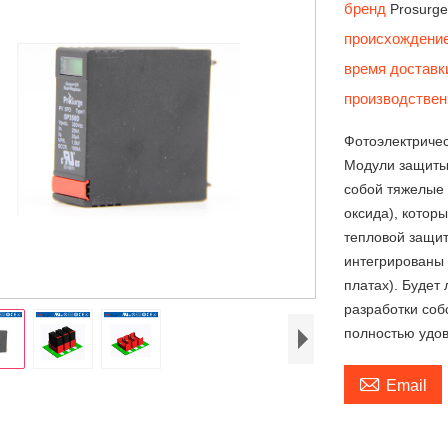
бренд
Prosurg
происхождени
время достав
производствен
Фотоэлектриче
Модули защит
собой тяжелые 
оксида), котор
тепловой защит
интегрированы 
платах). Будет
разработки соб
полностью удов

Email