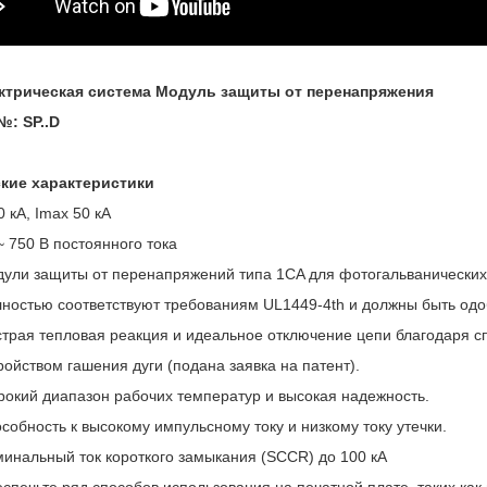
ктрическая система Модуль защиты от перенапряжения
: SP..D
кие характеристики
0 кА, Imax 50 кА
~ 750 В постоянного тока
ули защиты от перенапряжений типа 1CA для фотогальванических
ностью соответствуют требованиям UL1449-4th и должны быть од
трая тепловая реакция и идеальное отключение цепи благодаря с
ройством гашения дуги (подана заявка на патент).
окий диапазон рабочих температур и высокая надежность.
собность к высокому импульсному току и низкому току утечки.
инальный ток короткого замыкания (SCCR) до 100 кА
спечьте ряд способов использования на печатной плате, таких как