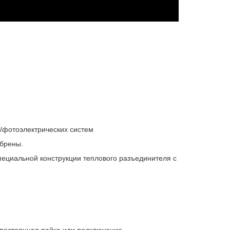
/фотоэлектрических систем
обрены.
пециальной конструкции теплового разъединителя с
 постоянная пайка или подключение.