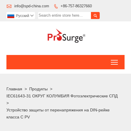

info@spd-china.com
+86-757-86327660


Pусский

Toggl
Главная
>
Продукты
>
IEC61643-31 ОКРУГ КОЛУМБИЯ Фотоэлектрические СПД
>
Устройство защиты от перенапряжения на DIN-рейке
класса C PV