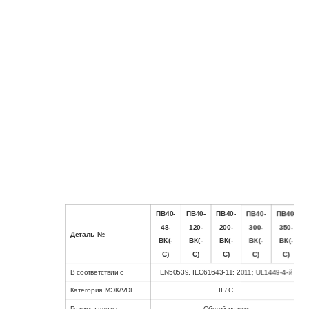
ПВ40-
ПВ40-
ПВ40-
ПВ40-
ПВ40-
48-
120-
200-
300-
350-
Деталь №
ВК(-
ВК(-
ВК(-
ВК(-
ВК(-
С)
С)
С)
С)
С)
В соответствии с
EN50539, IEC61643-11: 2011; UL1449-4-й
Категория МЭК/VDE
II / С
Режим защиты
Общий режим