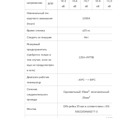
<0,3
<0,4
<0,7
<0,9
<1,0
напряжению
ВПР
кВ
кВ
кВ
кВ
кВ
Номинальный ток
короткого замыкания
1000А
(Iscpv)
Время отклика
≤25 нс
Следить за текущим
Нет
Резервный
предохранитель
(требуется только в
125А гР/ГПВ
том случае, если он
еще не предусмотрен
в сети)
Диапазон рабочих
- 40ºC ~ + 80ºC
температур
Сечение
2
Одножильный 35мм
; многожильный
соединительного
2
25мм
провода
DIN-рейка 35 мм в соответствии с EN
Монтаж
50022/DIN46277-3