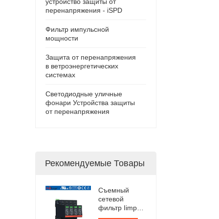
устройство защиты от
перенапряжения - iSPD
Фильтр импульсной
мощности
Защита от перенапряжения
в ветроэнергетических
системах
Светодиодные уличные
фонари Устройства защиты
от перенапряжения
Рекомендуемые Товары
Съемный
сетевой
фильтр Iimp
12,5 кА,