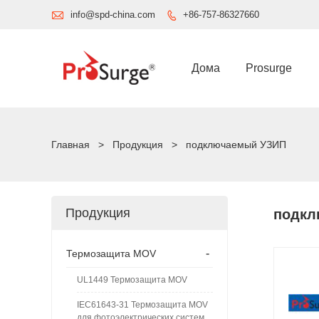

info@spd-china.com
+86-757-86327660

Дома
Prosurge
Главная
>
Продукция
>
подключаемый УЗИП
Продукция
подкл
-
Термозащита MOV
UL1449 Термозащита MOV
IEC61643-31 Термозащита MOV
для фотоэлектрических систем