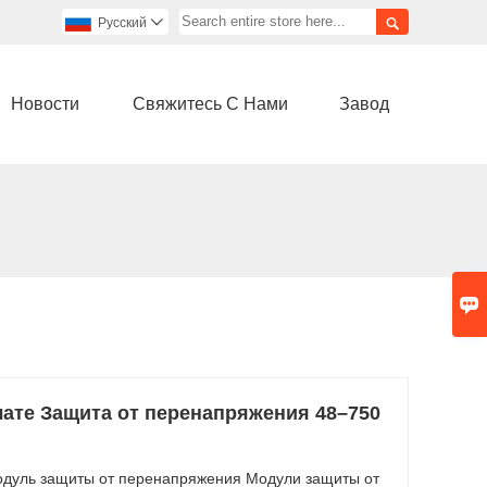

Pусский

Новости
Свяжитесь С Нами
Завод

лате Защита от перенапряжения 48–750
одуль защиты от перенапряжения Модули защиты от