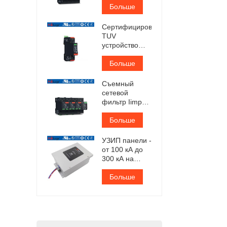
сертифицированный
Больше
TUV
Сертифицированное
TUV
устройство
защиты от
перенапряжения
Больше
переменного
тока типа 1+2
Съемный
сетевой
фильтр Iimp
25 кА,
сертифицированный
Больше
TUV
УЗИП панели -
от 100 кА до
300 кА на
фазу
Больше