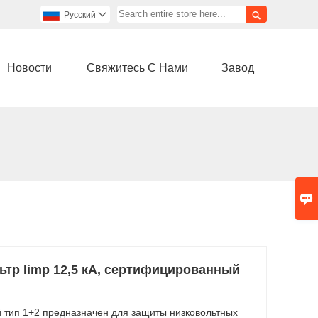

Pусский

Новости
Свяжитесь С Нами
Завод

тр Iimp 12,5 кА, сертифицированный
 тип 1+2 предназначен для защиты низковольтных