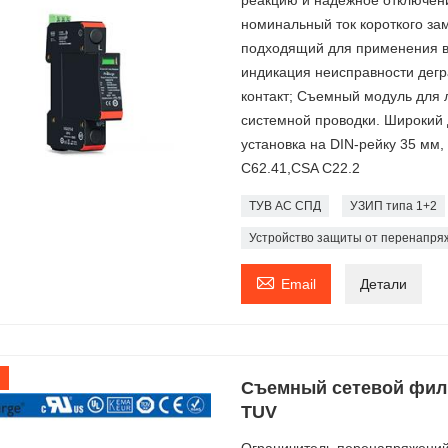
номинальный ток короткого за
подходящий для применения в
индикация неисправности дег
контакт; Съемный модуль для 
системной проводки. Широкий 
установка на DIN-рейку 35 мм,
C62.41,CSA C22.2
ТУВ АС СПД
УЗИП типа 1+2
Устройство защиты от перенапря

Email
Детали
Съемный сетевой филь
TUV
Ограничитель перенапряжений