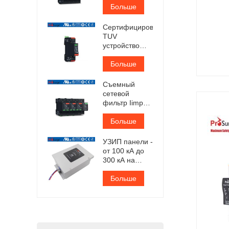
сертифицированный
Больше
TUV
Сертифицированное
TUV
устройство
защиты от
перенапряжения
Больше
переменного
тока типа 1+2
Съемный
сетевой
фильтр Iimp
25 кА,
сертифицированный
Больше
TUV
УЗИП панели -
от 100 кА до
300 кА на
фазу
Больше