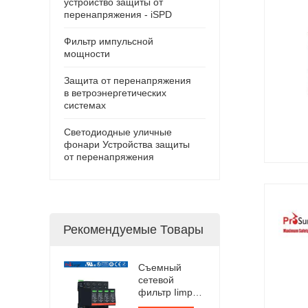
устройство защиты от
перенапряжения - iSPD
Фильтр импульсной
мощности
Защита от перенапряжения
в ветроэнергетических
системах
Светодиодные уличные
фонари Устройства защиты
от перенапряжения
Рекомендуемые Товары
Съемный
сетевой
фильтр Iimp
12,5 кА,