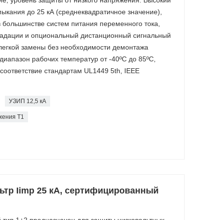
мыкания до 25 кА (среднеквадратичное значение),
 большинстве систем питания переменного тока,
радации и опциональный дистанционный сигнальный
легкой замены без необходимости демонтажа
диапазон рабочих температур от -40ºC до 85ºC,
 соответствие стандартам UL1449 5th, IEEE
УЗИП 12,5 кА
жения T1
тр Iimp 25 кА, сертифицированный
 тип 1+2 предназначен для защиты низковольтных