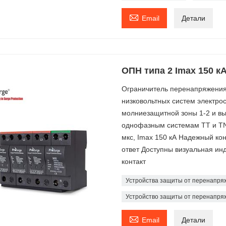

Email
Детали
ОПН типа 2 Imax 150 к
Ограничитель перенапряжения
низковольтных систем электро
молниезащитной зоны 1-2 и вы
однофазным системам TT и TN
мкс, Imax 150 кА Надежный ко
ответ Доступны визуальная ин
контакт
Устройства защиты от перенапряж
Устройство защиты от перенапря

Email
Детали