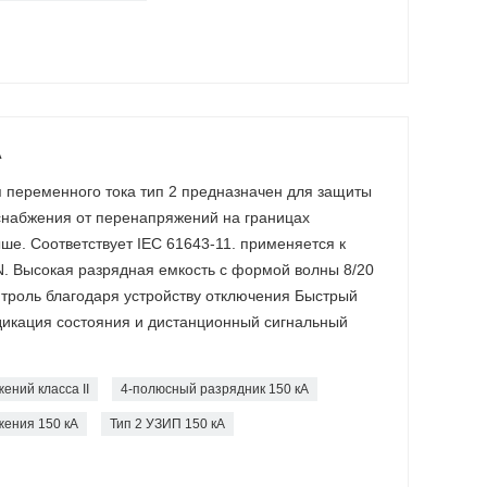
А
 переменного тока тип 2 предназначен для защиты
снабжения от перенапряжений на границах
ше. Соответствует IEC 61643-11. применяется к
. Высокая разрядная емкость с формой волны 8/20
нтроль благодаря устройству отключения Быстрый
дикация состояния и дистанционный сигнальный
ений класса II
4-полюсный разрядник 150 кА
жения 150 кА
Тип 2 УЗИП 150 кА