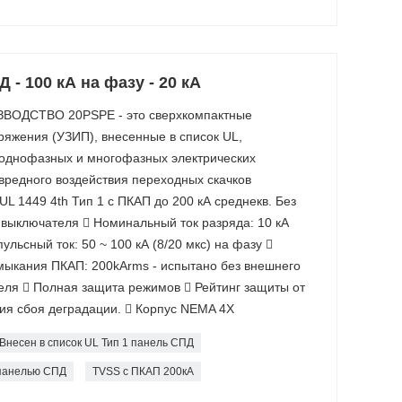
- 100 кА на фазу - 20 кА
ВОДСТВО 20PSPE - это сверхкомпактные
ряжения (УЗИП), внесенные в список UL,
однофазных и многофазных электрических
вредного воздействия переходных скачков
L 1449 4th Тип 1 с ПКАП до 200 кА среднекв. Без
выключателя  Номинальный ток разряда: 10 кА
льсный ток: 50 ~ 100 кА (8/20 мкс) на фазу 
мыкания ПКАП: 200kArms - испытано без внешнего
ля  Полная защита режимов  Рейтинг защиты от
ия сбоя деградации.  Корпус NEMA 4X
Внесен в список UL Тип 1 панель СПД
 панелью СПД
TVSS с ПКАП 200кА