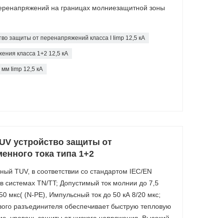
перенапряжений на границах молниезащитной зоны
во защиты от перенапряжений класса I Iimp 12,5 кА
ения класса 1+2 12,5 кА
мм Iimp 12,5 кА
UV устройство защиты от
енного тока типа 1+2
ый TUV, в соответствии со стандартом IEC/EN
в системах TN/TT; Допустимый ток молнии до 7,5
350 мкс( (N-PE), Импульсный ток до 50 кА 8/20 мкс;
вого разъединителя обеспечивает быструю тепловую
е, уровень защиты от низкого напряжения. Высокий