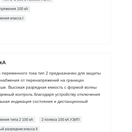
пряжения 100 кА
ения класса I
кА
 переменного тока тип 2 предназначен для защиты
снабжения от перенапряжений на границах
ыше. Высокая разрядная емкость с формой волны
адежный контроль благодаря устройству отключения
льная индикация состояния и дистанционный
ения типа 2 100 кА
2 полюса 100 кА УЗИП
й разрядник класса II