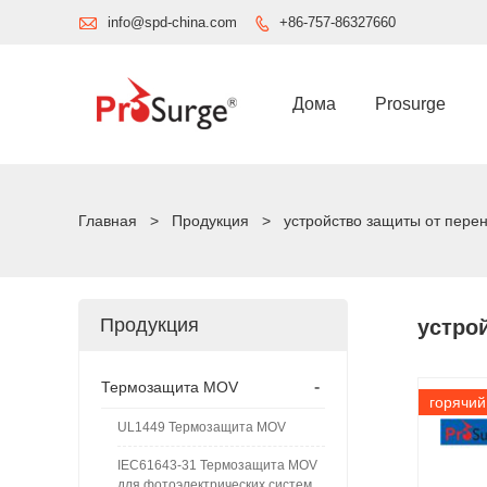

info@spd-china.com
+86-757-86327660

Дома
Prosurge
Главная
>
Продукция
>
устройство защиты от пере
Продукция
устро
-
Термозащита MOV
горячий
UL1449 Термозащита MOV
IEC61643-31 Термозащита MOV
для фотоэлектрических систем