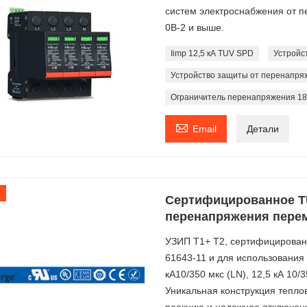
систем электроснабжения от 
0В-2 и выше.
Iimp 12,5 кА TUV SPD
Устройст
Устройство защиты от перенапряж
Ограничитель перенапряжения 18 

Email
Детали
Сертифицированное T
перенапряжения перем
УЗИП T1+ T2, сертифицированн
61643-11 и для использования 
кА10/350 мкс (LN), 12,5 кА 10/
Уникальная конструкция тепло
реакцию и надежное отключени